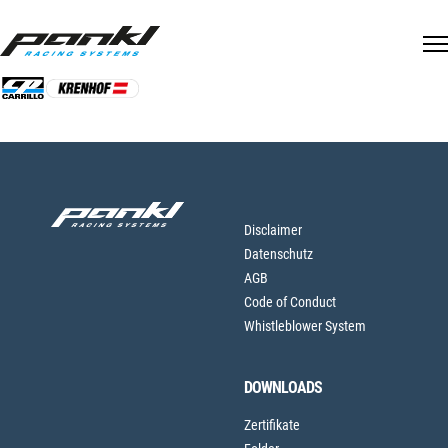
Skip
to
Jetzt online
Zuruck zu offenen
content
Drucken
bewerben
Stellen
Disclaimer
Datenschutz
AGB
Code of Conduct
Whistleblower System
DOWNLOADS
Zertifikate