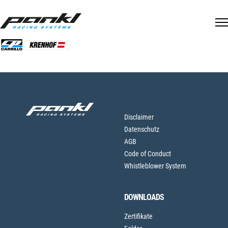
Skip
to
Jetzt online
Zuruck zu offenen
content
Drucken
bewerben
Stellen
Disclaimer
Datenschutz
AGB
Code of Conduct
Whistleblower System
DOWNLOADS
Zertifikate