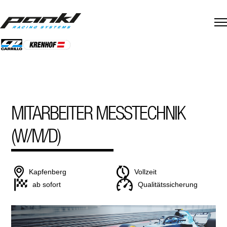
Skip
to
content
MITARBEITER MESSTECHNIK
(W/M/D)
Kapfenberg
Vollzeit
ab sofort
Qualitätssicherung