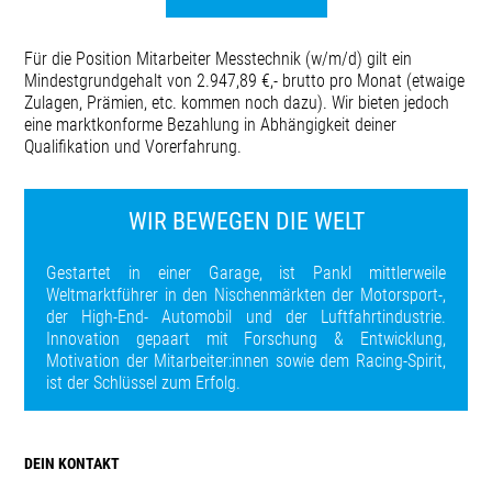
Für die Position Mitarbeiter Messtechnik (w/m/d) gilt ein
Mindestgrundgehalt von 2.947,89 €,- brutto pro Monat (etwaige
Zulagen, Prämien, etc. kommen noch dazu). Wir bieten jedoch
eine marktkonforme Bezahlung in Abhängigkeit deiner
Qualifikation und Vorerfahrung.
WIR BEWEGEN DIE WELT
Gestartet in einer Garage, ist Pankl mittlerweile
Weltmarktführer in den Nischenmärkten der Motorsport-,
der High-End- Automobil und der Luftfahrtindustrie.
Innovation gepaart mit Forschung & Entwicklung,
Motivation der Mitarbeiter:innen sowie dem Racing-Spirit,
ist der Schlüssel zum Erfolg.
DEIN KONTAKT