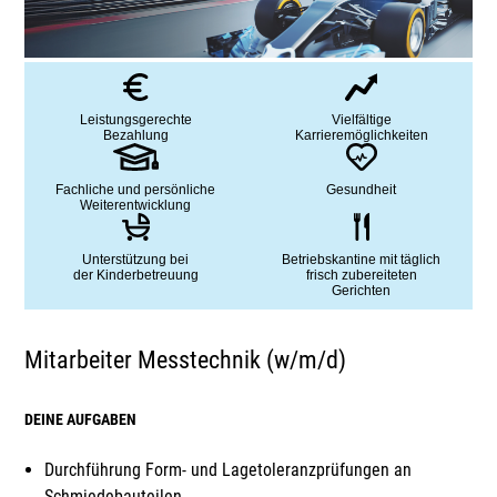
Leistungsgerechte
Vielfältige
Bezahlung
Karrieremöglichkeiten
Fachliche und persönliche
Gesundheit
Weiterentwicklung
Unterstützung bei
Betriebskantine mit täglich
der Kinderbetreuung
frisch zubereiteten
Gerichten
Mitarbeiter Messtechnik (w/m/d)
DEINE AUFGABEN
Durchführung Form- und Lagetoleranzprüfungen an
Schmiedebauteilen