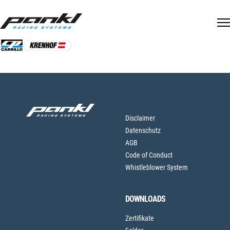
Skip
to
Jetzt online
Zuruck zu offenen
content
Drucken
bewerben
Stellen
Disclaimer
Datenschutz
AGB
Code of Conduct
Whistleblower System
DOWNLOADS
Zertifikate