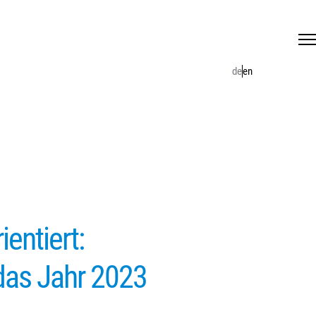
de
en
entiert:
 das Jahr 2023