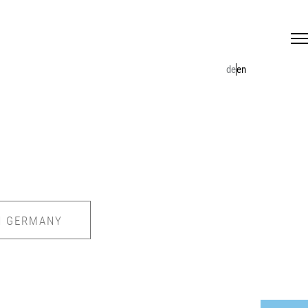
de
en
N GERMANY