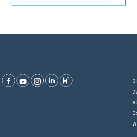
Di
Da
A
Co
Wh