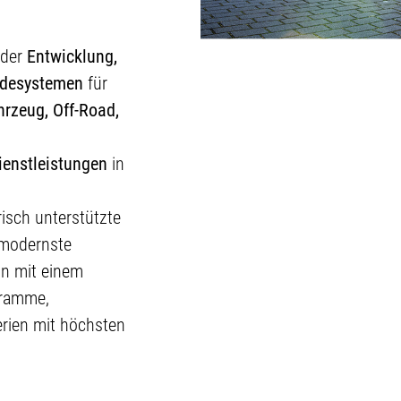
 der
Entwicklung,
adesystemen
für
hrzeug, Off-Road,
ienstleistungen
in
isch unterstützte
 modernste
on mit einem
gramme,
erien mit höchsten