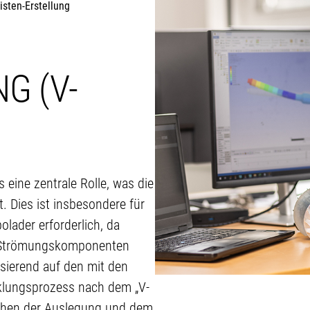
isten-Erstellung
G (V-
 eine zentrale Rolle, was die
 Dies ist insbesondere für
lader erforderlich, da
, Strömungskomponenten
asierend auf den mit den
klungsprozess nach dem „V-
schen der Auslegung und dem